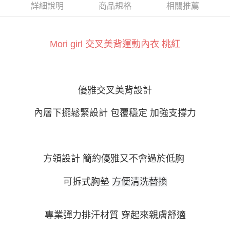
ATM付款
AFTEE先享後付是「在收到商品之後才付款」的支付方式。 讓您購物簡單
詳細說明
商品規格
相關推薦
便利好安心！
１．簡單：不需註冊會員、不需綁卡、不需儲值。
運送方式
２．便利：只要手機號碼，簡訊認證，即可結帳。
３．安心：先確認商品／服務後，再付款。
Mori girl 交叉美背運動內衣 桃紅
全家付款取貨
每筆NT$60，滿NT$800(含以上)免運費
【「AFTEE先享後付」結帳流程】
１．於結帳方式選擇「AFTEE先享後付」後，將跳轉至「AFTEE先享後付」
付款後全家取貨
結帳頁面，進行簡訊認證並確認金額後，即可完成結帳。
２．訂單成立數日內，您將收到繳費通知簡訊。
優雅交叉
美背設計
每筆NT$60，滿NT$800(含以上)免運費
３．收到繳費通知簡訊後14天內，點擊此簡訊中的連結，可透過四大超商／
ATM／網路銀行／等多元方式進行付款，方視為交易完成。
7-11付款取貨
內層下擺鬆緊設計
包覆穩定
加強
支撐
力
※ 請注意：結帳手續完成當下不需立刻繳費，但若您需要取消訂單，請聯絡
每筆NT$60，滿NT$800(含以上)免運費
購買商品的店家。未經商家同意取消之訂單仍視為有效，需透過AFTEE先享
後付繳納相關費用。
付款後7-11取貨
※ 交易是否成功請以「AFTEE先享後付 」之結帳頁面顯示為準，若有關於
是否繳費成功／繳費後需取消欲退款等相關疑問，請聯繫「AFTEE先享後付
方領設計
簡約優雅又不會過於低胸
每筆NT$60，滿NT$800(含以上)免運費
客戶支援中心」
https://netprotections.freshdesk.com/support/home
宅配
可拆式胸墊
方便清洗替換
【注意事項】
１．透過由恩沛科技股份有限公司提供之「AFTEE先享後付」服務完成之交
每筆NT$100，滿NT$800(含以上)免運費
易，需依本服務之必要範圍內提供個人資料，並將交易相關給付款項請求債
權轉讓予恩沛科技股份有限公司。
專業
彈力
排汗
材質
穿起來親膚舒適
２．關於個人資料處理事宜，請瀏覽以下網址：
https://aftee.tw/terms/#terms3