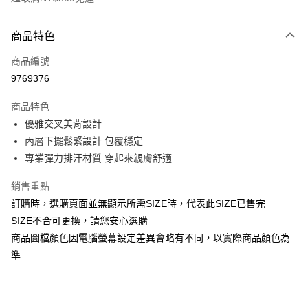
付款方式
商品特色
信用卡一次付款
商品編號
信用卡分期付款
9769376
3 期 0 利率 每期
NT$193
21家銀行
商品特色
合作金庫商業銀行
第一商業銀行
超商取貨付款
優雅交叉美背設計
華南商業銀行
彰化商業銀行
內層下擺鬆緊設計 包覆穩定
LINE Pay
上海商業儲蓄銀行
台北富邦商業銀行
國泰世華商業銀行
兆豐國際商業銀行
專業彈力排汗材質 穿起來親膚舒適
Apple Pay
臺灣中小企業銀行
台中商業銀行
銷售重點
匯豐（台灣）商業銀行
華泰商業銀行
街口支付
聯邦商業銀行
遠東國際商業銀行
訂購時，選購頁面並無顯示所需SIZE時，代表此SIZE已售完
元大商業銀行
永豐商業銀行
悠遊付
SIZE不合可更換，請您安心選購
玉山商業銀行
星展（台灣）商業銀行
商品圖檔顏色因電腦螢幕設定差異會略有不同，以實際商品顏色為
台新國際商業銀行
中國信託商業銀行
全盈+PAY
準
台灣樂天信用卡公司
AFTEE先享後付
相關說明
【關於「AFTEE先享後付」】