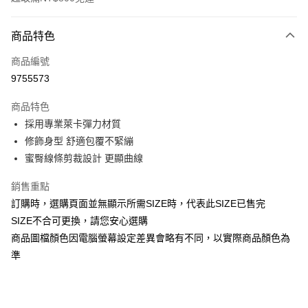
付款方式
商品特色
信用卡一次付款
商品編號
信用卡分期付款
9755573
3 期 0 利率 每期
NT$206
21家銀行
商品特色
合作金庫商業銀行
第一商業銀行
超商取貨付款
採用專業萊卡彈力材質
華南商業銀行
彰化商業銀行
修飾身型 舒適包覆不緊繃
LINE Pay
上海商業儲蓄銀行
台北富邦商業銀行
國泰世華商業銀行
兆豐國際商業銀行
蜜臀線條剪裁設計 更顯曲線
Apple Pay
臺灣中小企業銀行
台中商業銀行
銷售重點
匯豐（台灣）商業銀行
華泰商業銀行
街口支付
聯邦商業銀行
遠東國際商業銀行
訂購時，選購頁面並無顯示所需SIZE時，代表此SIZE已售完
元大商業銀行
永豐商業銀行
悠遊付
SIZE不合可更換，請您安心選購
玉山商業銀行
星展（台灣）商業銀行
商品圖檔顏色因電腦螢幕設定差異會略有不同，以實際商品顏色為
台新國際商業銀行
中國信託商業銀行
全盈+PAY
準
台灣樂天信用卡公司
AFTEE先享後付
相關說明
【關於「AFTEE先享後付」】