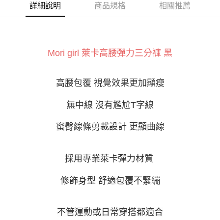
ATM付款
AFTEE先享後付是「在收到商品之後才付款」的支付方式。 讓您購物簡單
詳細說明
商品規格
相關推薦
便利好安心！
１．簡單：不需註冊會員、不需綁卡、不需儲值。
運送方式
２．便利：只要手機號碼，簡訊認證，即可結帳。
３．安心：先確認商品／服務後，再付款。
全家付款取貨
Mori girl 萊卡高腰彈力三分褲 黑
每筆NT$60，滿NT$800(含以上)免運費
【「AFTEE先享後付」結帳流程】
１．於結帳方式選擇「AFTEE先享後付」後，將跳轉至「AFTEE先享後付」
付款後全家取貨
結帳頁面，進行簡訊認證並確認金額後，即可完成結帳。
高腰
包覆
視覺效果更加顯瘦
２．訂單成立數日內，您將收到繳費通知簡訊。
每筆NT$60，滿NT$800(含以上)免運費
３．收到繳費通知簡訊後14天內，點擊此簡訊中的連結，可透過四大超商／
ATM／網路銀行／等多元方式進行付款，方視為交易完成。
無中線
沒有尷尬
T
字線
7-11付款取貨
※ 請注意：結帳手續完成當下不需立刻繳費，但若您需要取消訂單，請聯絡
每筆NT$60，滿NT$800(含以上)免運費
購買商品的店家。未經商家同意取消之訂單仍視為有效，需透過AFTEE先享
蜜臀線條剪裁設計
更顯曲線
後付繳納相關費用。
付款後7-11取貨
※ 交易是否成功請以「AFTEE先享後付 」之結帳頁面顯示為準，若有關於
是否繳費成功／繳費後需取消欲退款等相關疑問，請聯繫「AFTEE先享後付
每筆NT$60，滿NT$800(含以上)免運費
客戶支援中心」
https://netprotections.freshdesk.com/support/home
採用專業萊卡彈力材質
宅配
【注意事項】
修飾身型
舒適包覆不緊繃
１．透過由恩沛科技股份有限公司提供之「AFTEE先享後付」服務完成之交
每筆NT$100，滿NT$800(含以上)免運費
易，需依本服務之必要範圍內提供個人資料，並將交易相關給付款項請求債
權轉讓予恩沛科技股份有限公司。
２．關於個人資料處理事宜，請瀏覽以下網址：
不管運動或日常穿搭都適合
https://aftee.tw/terms/#terms3