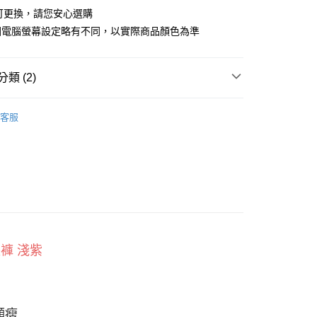
合可更換，請您安心選購
小企業銀行
台中商業銀行
台灣）商業銀行
華泰商業銀行
因電腦螢幕設定略有不同，以實際商品顏色為準
業銀行
遠東國際商業銀行
業銀行
永豐商業銀行
業銀行
星展（台灣）商業銀行
類 (2)
際商業銀行
中國信託商業銀行
y
天信用卡公司
全系列
客服
長褲
享後付
FTEE先享後付」】
先享後付是「在收到商品之後才付款」的支付方式。 讓您購物簡單
心！
：不需註冊會員、不需綁卡、不需儲值。
：只要手機號碼，簡訊認證，即可結帳。
：先確認商品／服務後，再付款。
長褲 淺紫
取貨
EE先享後付」結帳流程】
0，滿NT$800(含以上)免運費
方式選擇「AFTEE先享後付」後，將跳轉至「AFTEE先享後
頁面，進行簡訊認證並確認金額後，即可完成結帳。
家取貨
成立數日內，您將收到繳費通知簡訊。
顯瘦
費通知簡訊後14天內，點擊此簡訊中的連結，可透過四大超商