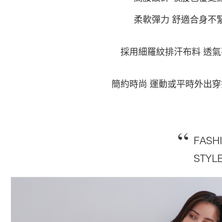
每筆NT$6
／ATM／
※ 請注意
柔軟彈力
舒適合身不
7-11付款
絡購買商品
先享後付
每筆NT$6
※ 交易是
採用細羅紋
排汗布料 透
是否繳費成
付款後7-1
付客戶支
每筆NT$6
【注意事
簡約時尚 運動或平時外出
宅配
１．透過由
交易，需
每筆NT$1
求債權轉
２．關於
https://aft
３．未成
「AFTE
任。
４．使用「
即時審查
結果請求
５．嚴禁
形，恩沛
動。