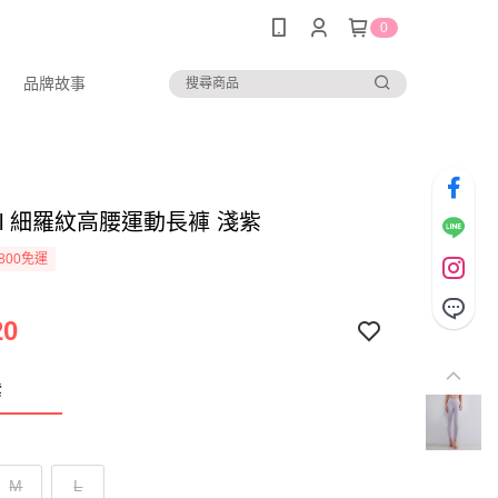
0
品牌故事
 girl 細羅紋高腰運動長褲 淺紫
800免運
20
紫
M
L