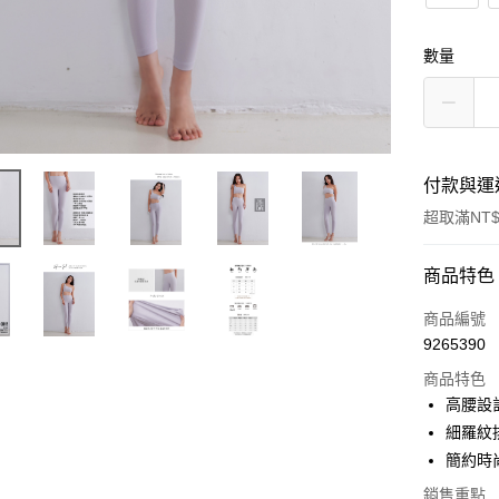
數量
付款與運
超取滿NT$
付款方式
商品特色
信用卡一
商品編號
9265390
信用卡分
商品特色
3 期 
高腰設
合作金
細羅紋
超商取貨
華南商
簡約時
LINE Pay
上海商
銷售重點
國泰世