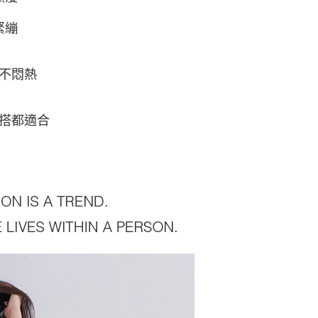
0，滿NT$800(含以上)免運費
網路銀行／等多元方式進行付款，方視為交易完成。
：結帳手續完成當下不需立刻繳費，但若您需要取消訂單，請聯
緊繃
取貨
的店家。未經商家同意取消之訂單仍視為有效，需透過AFTEE
繳納相關費用。
0，滿NT$800(含以上)免運費
否成功請以「AFTEE先享後付 」之結帳頁面顯示為準，若有關於
氣不悶熱
功／繳費後需取消欲退款等相關疑問，請聯繫「AFTEE先享後
1取貨
援中心」
https://netprotections.freshdesk.com/support/home
0，滿NT$800(含以上)免運費
項】
穿搭都適合
恩沛科技股份有限公司提供之「AFTEE先享後付」服務完成之
依本服務之必要範圍內提供個人資料，並將交易相關給付款項請
00，滿NT$800(含以上)免運費
讓予恩沛科技股份有限公司。
個人資料處理事宜，請瀏覽以下網址：
ee.tw/terms/#terms3
年的使用者請事先徵得法定代理人或監護人之同意方可使用
E先享後付」，若未經同意申辦者引起之損失，本公司不負相關責
AFTEE先享後付」時，將依據個別帳號之用戶狀況，依本公司
核予不同之上限額度；若仍有額度不足之情形，本公司將視審查
用戶進行身份認證。
一人註冊多個帳號或使用他人資訊註冊。若發現惡意使用之情
科技股份有限公司將有權停止該用戶之使用額度並採取法律行