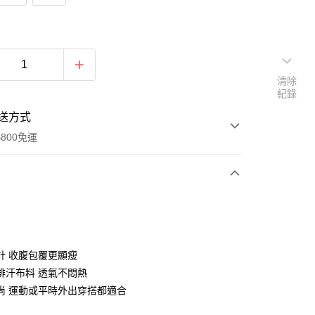
清除
紀錄
送方式
800免運
次付款
期付款
0 利率 每期
NT$240
21家銀行
計 收腹包覆更顯瘦
庫商業銀行
第一商業銀行
排汗布料 透氣不悶熱
付款
業銀行
彰化商業銀行
尚 運動或平時外出穿搭都適合
業儲蓄銀行
台北富邦商業銀行
華商業銀行
兆豐國際商業銀行