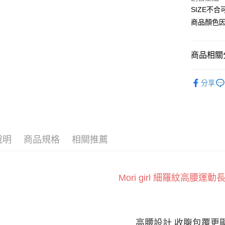
Apple Pay
SIZE不
臺灣中
匯豐（
商品顏色
街口支付
聯邦商
元大商
悠遊付
玉山商
商品相關分
台新國
Google Pa
台灣樂
運動服飾
全盈+PAY
分享
運動褲
AFTEE先
相關說明
【關於「A
ATM付款
AFTEE
說明
商品規格
相關推薦
便利好安
１．簡單
２．便利
運送方式
３．安心
Mori girl 細羅紋高腰運動
全家付款
【「AFT
每筆NT$6
１．於結帳
付」結帳
付款後全
２．訂單
高腰設計 收腹包覆更
３．收到繳