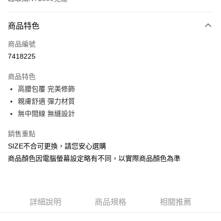
付款方式
商品特色
信用卡一次付款
商品編號
信用卡分期付款
7418225
3 期 0 利率 每期
NT$240
21家銀行
商品特色
合作金庫商業銀行
第一商業銀行
超商取貨付款
高腰包覆 完美修飾
華南商業銀行
彰化商業銀行
親膚舒適 彈力材質
LINE Pay
上海商業儲蓄銀行
台北富邦商業銀行
國泰世華商業銀行
兆豐國際商業銀行
無中間線 無縫設計
Apple Pay
臺灣中小企業銀行
台中商業銀行
銷售重點
匯豐（台灣）商業銀行
華泰商業銀行
街口支付
聯邦商業銀行
遠東國際商業銀行
SIZE不合可更換，請您安心選購
元大商業銀行
永豐商業銀行
悠遊付
商品顏色因電腦螢幕設定略有不同，以實際商品顏色為準
玉山商業銀行
星展（台灣）商業銀行
台新國際商業銀行
中國信託商業銀行
Google Pay
台灣樂天信用卡公司
全盈+PAY
詳細說明
商品規格
相關推薦
AFTEE先享後付