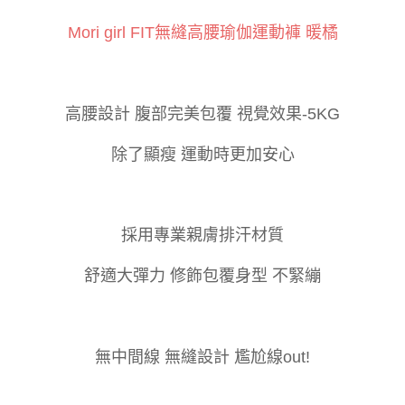
相關說明
【關於「AFTEE先享後付」】
Mori girl FIT無縫高腰瑜伽運動褲
暖橘
ATM付款
AFTEE先享後付是「在收到商品之後才付款」的支付方式。 讓您購物簡單
便利好安心！
１．簡單：不需註冊會員、不需綁卡、不需儲值。
運送方式
２．便利：只要手機號碼，簡訊認證，即可結帳。
３．安心：先確認商品／服務後，再付款。
高腰設計
腹部完美包覆
視
覺效果
-5KG
全家付款取貨
每筆NT$60，滿NT$800(含以上)免運費
【「AFTEE先享後付」結帳流程】
除了顯瘦
運動時更加安心
１．於結帳方式選擇「AFTEE先享後付」後，將跳轉至「AFTEE先享後付」
付款後全家取貨
結帳頁面，進行簡訊認證並確認金額後，即可完成結帳。
２．訂單成立數日內，您將收到繳費通知簡訊。
每筆NT$60，滿NT$800(含以上)免運費
３．收到繳費通知簡訊後14天內，點擊此簡訊中的連結，可透過四大超商／
ATM／網路銀行／等多元方式進行付款，方視為交易完成。
7-11付款取貨
採用專業親
膚排汗材質
※ 請注意：結帳手續完成當下不需立刻繳費，但若您需要取消訂單，請聯絡
每筆NT$60，滿NT$800(含以上)免運費
購買商品的店家。未經商家同意取消之訂單仍視為有效，需透過AFTEE先享
後付繳納相關費用。
舒適大彈力
修飾包覆身型
不緊繃
付款後7-11取貨
※ 交易是否成功請以「AFTEE先享後付 」之結帳頁面顯示為準，若有關於
是否繳費成功／繳費後需取消欲退款等相關疑問，請聯繫「AFTEE先享後付
每筆NT$60，滿NT$800(含以上)免運費
客戶支援中心」
https://netprotections.freshdesk.com/support/home
宅配
【注意事項】
無中間線
無縫設計
尷尬
線
out!
１．透過由恩沛科技股份有限公司提供之「AFTEE先享後付」服務完成之交
每筆NT$100，滿NT$800(含以上)免運費
易，需依本服務之必要範圍內提供個人資料，並將交易相關給付款項請求債
權轉讓予恩沛科技股份有限公司。