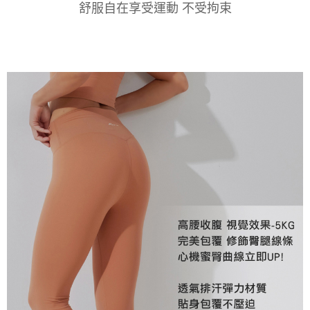
舒服
自在
享受運動
不受拘束
２．關於個人資料處理事宜，請瀏覽以下網址：
https://aftee.tw/terms/#terms3
３．未成年的使用者請事先徵得法定代理人或監護人之同意方可使用
「AFTEE先享後付」，若未經同意申辦者引起之損失，本公司不負相關責
任。
４．使用「AFTEE先享後付」時，將依據個別帳號之用戶狀況，依本公司即
時審查核予不同之上限額度；若仍有額度不足之情形，本公司將視審查結果
請求用戶進行身份認證。
５．嚴禁一人註冊多個帳號或使用他人資訊註冊。若發現惡意使用之情形，
恩沛科技股份有限公司將有權停止該用戶之使用額度並採取法律行動。