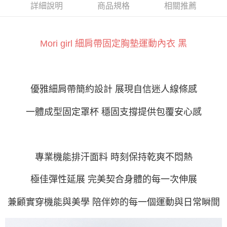
ATM付款
AFTEE先享後付是「在收到商品之後才付款」的支付方式。 讓您購物簡單
詳細說明
商品規格
相關推薦
便利好安心！
１．簡單：不需註冊會員、不需綁卡、不需儲值。
運送方式
２．便利：只要手機號碼，簡訊認證，即可結帳。
３．安心：先確認商品／服務後，再付款。
Mori girl 細肩帶固定胸墊運動內衣 黑
全家付款取貨
每筆NT$60，滿NT$800(含以上)免運費
【「AFTEE先享後付」結帳流程】
１．於結帳方式選擇「AFTEE先享後付」後，將跳轉至「AFTEE先享後付」
付款後全家取貨
結帳頁面，進行簡訊認證並確認金額後，即可完成結帳。
２．訂單成立數日內，您將收到繳費通知簡訊。
優雅細肩帶簡約設計 展現自信迷人線條感
每筆NT$60，滿NT$800(含以上)免運費
３．收到繳費通知簡訊後14天內，點擊此簡訊中的連結，可透過四大超商／
ATM／網路銀行／等多元方式進行付款，方視為交易完成。
7-11付款取貨
一體成型固定罩杯 穩固支撐提供包覆安心感
※ 請注意：結帳手續完成當下不需立刻繳費，但若您需要取消訂單，請聯絡
每筆NT$60，滿NT$800(含以上)免運費
購買商品的店家。未經商家同意取消之訂單仍視為有效，需透過AFTEE先享
後付繳納相關費用。
付款後7-11取貨
※ 交易是否成功請以「AFTEE先享後付 」之結帳頁面顯示為準，若有關於
是否繳費成功／繳費後需取消欲退款等相關疑問，請聯繫「AFTEE先享後付
專業機能排汗面料 時刻保持乾爽不悶熱
每筆NT$60，滿NT$800(含以上)免運費
客戶支援中心」
https://netprotections.freshdesk.com/support/home
宅配
極佳彈性延展 完美契合身體的每一次伸展
【注意事項】
１．透過由恩沛科技股份有限公司提供之「AFTEE先享後付」服務完成之交
每筆NT$100，滿NT$800(含以上)免運費
易，需依本服務之必要範圍內提供個人資料，並將交易相關給付款項請求債
兼顧實穿機能與美學 陪伴妳的每一個運動與日常瞬間
權轉讓予恩沛科技股份有限公司。
２．關於個人資料處理事宜，請瀏覽以下網址：
https://aftee.tw/terms/#terms3