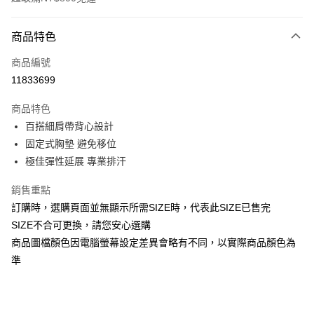
付款方式
商品特色
信用卡一次付款
商品編號
信用卡分期付款
11833699
3 期 0 利率 每期
NT$206
21家銀行
商品特色
合作金庫商業銀行
第一商業銀行
超商取貨付款
百搭細肩帶背心設計
華南商業銀行
彰化商業銀行
固定式胸墊 避免移位
LINE Pay
上海商業儲蓄銀行
台北富邦商業銀行
國泰世華商業銀行
兆豐國際商業銀行
極佳彈性延展 專業排汗
Apple Pay
臺灣中小企業銀行
台中商業銀行
銷售重點
匯豐（台灣）商業銀行
華泰商業銀行
街口支付
聯邦商業銀行
遠東國際商業銀行
訂購時，選購頁面並無顯示所需SIZE時，代表此SIZE已售完
元大商業銀行
永豐商業銀行
悠遊付
SIZE不合可更換，請您安心選購
玉山商業銀行
星展（台灣）商業銀行
商品圖檔顏色因電腦螢幕設定差異會略有不同，以實際商品顏色為
台新國際商業銀行
中國信託商業銀行
全盈+PAY
準
台灣樂天信用卡公司
AFTEE先享後付
相關說明
【關於「AFTEE先享後付」】