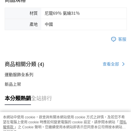
商品規格
材質
尼龍69％ 氨綸31％
產地
中國
客服
商品相關分類 (4)
查看全部
運動服飾全系列
新品上架
本分類熱銷
全站排行
本網站中使用 cookie，欲查詢有關本網站使用 cookie 方式之詳情，及若您不希
熱門標籤
望在電腦上使用 cookie 時應如何變更電腦的 cookie 設定，請參閱本網站「
隱私
權條款
」之 Cookie 聲明。您繼續使用本網站即表示您同意本公司得按本網站使