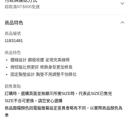
付款與運送方式
超取滿NT$800免運
付款方式
商品特色
信用卡一次付款
商品編號
信用卡分期付款
11831481
3 期 0 利率 每期
NT$206
21家銀行
商品特色
合作金庫商業銀行
第一商業銀行
超商取貨付款
腰線設計 顯瘦收腰 呈現完美線條
華南商業銀行
彰化商業銀行
微短版比例更好 修飾身型更加修長
LINE Pay
上海商業儲蓄銀行
台北富邦商業銀行
國泰世華商業銀行
兆豐國際商業銀行
固定胸墊設計 胸墊不用調整不怕移位
Apple Pay
臺灣中小企業銀行
台中商業銀行
銷售重點
匯豐（台灣）商業銀行
華泰商業銀行
街口支付
聯邦商業銀行
遠東國際商業銀行
訂購時，選購頁面並無顯示所需SIZE時，代表此SIZE已售完
元大商業銀行
永豐商業銀行
悠遊付
SIZE不合可更換，請您安心選購
玉山商業銀行
星展（台灣）商業銀行
商品圖檔顏色因電腦螢幕設定差異會略有不同，以實際商品顏色為
台新國際商業銀行
中國信託商業銀行
Google Pay
準
台灣樂天信用卡公司
全盈+PAY