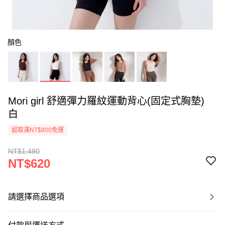
顏色
Mori girl 舒適彈力羅紋運動背心(固定式胸墊)
白
超取滿NT$800免運
NT$1,480
NT$620
請選擇商品選項