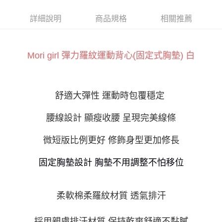
AFTEE先享後付
相關說明
詳細說明
商品規格
相關推薦
【關於「AFTEE先享後付」】
ATM付款
AFTEE先享後付是「在收到商品之後才付款」的支付方式。 讓您購物簡單
便利好安心！
１．簡單：不需註冊會員、不需綁卡、不需儲值。
Mori girl 彈力羅紋運動背心(固定式胸墊) 白
運送方式
２．便利：只要手機號碼，簡訊認證，即可結帳。
３．安心：先確認商品／服務後，再付款。
全家付款取貨
每筆NT$60，滿NT$800(含以上)免運費
【「AFTEE先享後付」結帳流程】
舒適大彈性
運動時包覆穩定
１．於結帳方式選擇「AFTEE先享後付」後，將跳轉至「AFTEE先享後付」
付款後全家取貨
結帳頁面，進行簡訊認證並確認金額後，即可完成結帳。
腰線設計
顯瘦收腰
呈現完美線條
２．訂單成立數日內，您將收到繳費通知簡訊。
每筆NT$60，滿NT$800(含以上)免運費
３．收到繳費通知簡訊後14天內，點擊此簡訊中的連結，可透過四大超商／
ATM／網路銀行／等多元方式進行付款，方視為交易完成。
7-11付款取貨
微短版比例更好
修飾
身型更加修長
※ 請注意：結帳手續完成當下不需立刻繳費，但若您需要取消訂單，請聯絡
每筆NT$60，滿NT$800(含以上)免運費
購買商品的店家。未經商家同意取消之訂單仍視為有效，需透過AFTEE先享
固定胸墊設計
胸墊不用調整不怕移位
後付繳納相關費用。
付款後7-11取貨
※ 交易是否成功請以「AFTEE先享後付 」之結帳頁面顯示為準，若有關於
是否繳費成功／繳費後需取消欲退款等相關疑問，請聯繫「AFTEE先享後付
每筆NT$60，滿NT$800(含以上)免運費
客戶支援中心」
https://netprotections.freshdesk.com/support/home
柔軟棉柔羅紋材質
透氣排汗
宅配
【注意事項】
１．透過由恩沛科技股份有限公司提供之「AFTEE先享後付」服務完成之交
每筆NT$100，滿NT$800(含以上)免運費
採用親膚排汗材質
保持乾爽舒適不黏膩