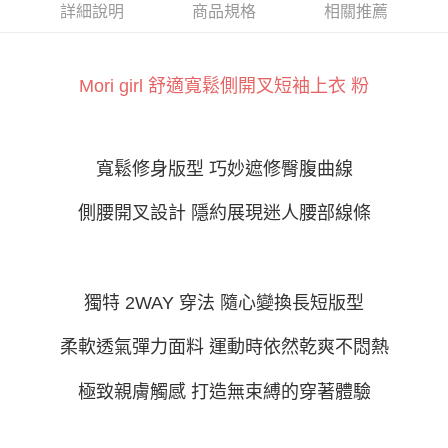
ATM付款
AFTEE先享後付是「在收到商品之後才付款」的支付方式。 讓您購物簡單
詳細說明
商品規格
相關推薦
便利好安心！
１．簡單：不需註冊會員、不需綁卡、不需儲值。
運送方式
２．便利：只要手機號碼，簡訊認證，即可結帳。
３．安心：先確認商品／服務後，再付款。
Mori girl 舒適寬鬆側開叉短袖上衣 粉
全家付款取貨
每筆NT$60，滿NT$800(含以上)免運費
【「AFTEE先享後付」結帳流程】
１．於結帳方式選擇「AFTEE先享後付」後，將跳轉至「AFTEE先享後付」
付款後全家取貨
結帳頁面，進行簡訊認證並確認金額後，即可完成結帳。
寬鬆修身版型 巧妙遮修臀腹曲線
２．訂單成立數日內，您將收到繳費通知簡訊。
每筆NT$60，滿NT$800(含以上)免運費
３．收到繳費通知簡訊後14天內，點擊此簡訊中的連結，可透過四大超商／
ATM／網路銀行／等多元方式進行付款，方視為交易完成。
側腰開叉設計 隱約展現迷人腰部線條
7-11付款取貨
※ 請注意：結帳手續完成當下不需立刻繳費，但若您需要取消訂單，請聯絡
每筆NT$60，滿NT$800(含以上)免運費
購買商品的店家。未經商家同意取消之訂單仍視為有效，需透過AFTEE先享
後付繳納相關費用。
付款後7-11取貨
※ 交易是否成功請以「AFTEE先享後付 」之結帳頁面顯示為準，若有關於
是否繳費成功／繳費後需取消欲退款等相關疑問，請聯繫「AFTEE先享後付
獨特 2WAY 穿法 隨心變換長短版型
每筆NT$60，滿NT$800(含以上)免運費
客戶支援中心」
https://netprotections.freshdesk.com/support/home
柔軟透氣彈力面料 運動時依然乾爽不悶熱
宅配
【注意事項】
１．透過由恩沛科技股份有限公司提供之「AFTEE先享後付」服務完成之交
每筆NT$100，滿NT$800(含以上)免運費
易，需依本服務之必要範圍內提供個人資料，並將交易相關給付款項請求債
極致親膚觸感 打造無束縛的穿著體驗
權轉讓予恩沛科技股份有限公司。
２．關於個人資料處理事宜，請瀏覽以下網址：
https://aftee.tw/terms/#terms3