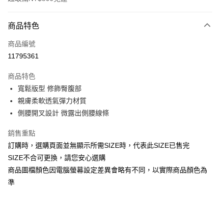
付款方式
商品特色
信用卡一次付款
商品編號
信用卡分期付款
11795361
3 期 0 利率 每期
NT$193
21家銀行
商品特色
合作金庫商業銀行
第一商業銀行
超商取貨付款
寬鬆版型 修飾臀腹部
華南商業銀行
彰化商業銀行
親膚柔軟透氣彈力材質
LINE Pay
上海商業儲蓄銀行
台北富邦商業銀行
國泰世華商業銀行
兆豐國際商業銀行
側腰開叉設計 微露出側腰線條
Apple Pay
臺灣中小企業銀行
台中商業銀行
銷售重點
匯豐（台灣）商業銀行
華泰商業銀行
街口支付
聯邦商業銀行
遠東國際商業銀行
訂購時，選購頁面並無顯示所需SIZE時，代表此SIZE已售完
元大商業銀行
永豐商業銀行
悠遊付
SIZE不合可更換，請您安心選購
玉山商業銀行
星展（台灣）商業銀行
商品圖檔顏色因電腦螢幕設定差異會略有不同，以實際商品顏色為
台新國際商業銀行
中國信託商業銀行
全盈+PAY
準
台灣樂天信用卡公司
AFTEE先享後付
相關說明
【關於「AFTEE先享後付」】