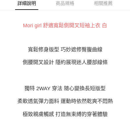
ATM付款
AFTEE先享後付是「在收到商品之後才付款」的支付方式。 讓您購物簡單
詳細說明
商品規格
相關推薦
便利好安心！
１．簡單：不需註冊會員、不需綁卡、不需儲值。
運送方式
２．便利：只要手機號碼，簡訊認證，即可結帳。
３．安心：先確認商品／服務後，再付款。
Mori girl 舒適寬鬆側開叉短袖上衣 白
全家付款取貨
每筆NT$60，滿NT$800(含以上)免運費
【「AFTEE先享後付」結帳流程】
１．於結帳方式選擇「AFTEE先享後付」後，將跳轉至「AFTEE先享後付」
付款後全家取貨
結帳頁面，進行簡訊認證並確認金額後，即可完成結帳。
寬鬆修身版型 巧妙遮修臀腹曲線
２．訂單成立數日內，您將收到繳費通知簡訊。
每筆NT$60，滿NT$800(含以上)免運費
３．收到繳費通知簡訊後14天內，點擊此簡訊中的連結，可透過四大超商／
ATM／網路銀行／等多元方式進行付款，方視為交易完成。
側腰開叉設計 隱約展現迷人腰部線條
7-11付款取貨
※ 請注意：結帳手續完成當下不需立刻繳費，但若您需要取消訂單，請聯絡
每筆NT$60，滿NT$800(含以上)免運費
購買商品的店家。未經商家同意取消之訂單仍視為有效，需透過AFTEE先享
後付繳納相關費用。
付款後7-11取貨
※ 交易是否成功請以「AFTEE先享後付 」之結帳頁面顯示為準，若有關於
是否繳費成功／繳費後需取消欲退款等相關疑問，請聯繫「AFTEE先享後付
獨特 2WAY 穿法 隨心變換長短版型
每筆NT$60，滿NT$800(含以上)免運費
客戶支援中心」
https://netprotections.freshdesk.com/support/home
宅配
柔軟透氣彈力面料 運動時依然乾爽不悶熱
【注意事項】
１．透過由恩沛科技股份有限公司提供之「AFTEE先享後付」服務完成之交
每筆NT$100，滿NT$800(含以上)免運費
易，需依本服務之必要範圍內提供個人資料，並將交易相關給付款項請求債
極致親膚觸感 打造無束縛的穿著體驗
權轉讓予恩沛科技股份有限公司。
２．關於個人資料處理事宜，請瀏覽以下網址：
https://aftee.tw/terms/#terms3