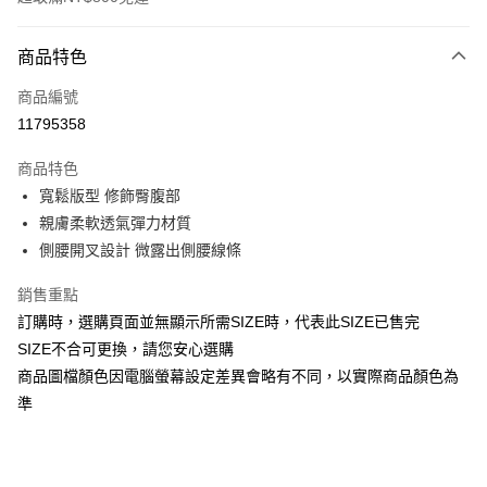
付款方式
商品特色
信用卡一次付款
商品編號
信用卡分期付款
11795358
3 期 0 利率 每期
NT$193
21家銀行
商品特色
合作金庫商業銀行
第一商業銀行
超商取貨付款
寬鬆版型 修飾臀腹部
華南商業銀行
彰化商業銀行
親膚柔軟透氣彈力材質
LINE Pay
上海商業儲蓄銀行
台北富邦商業銀行
國泰世華商業銀行
兆豐國際商業銀行
側腰開叉設計 微露出側腰線條
Apple Pay
臺灣中小企業銀行
台中商業銀行
銷售重點
匯豐（台灣）商業銀行
華泰商業銀行
街口支付
聯邦商業銀行
遠東國際商業銀行
訂購時，選購頁面並無顯示所需SIZE時，代表此SIZE已售完
元大商業銀行
永豐商業銀行
悠遊付
SIZE不合可更換，請您安心選購
玉山商業銀行
星展（台灣）商業銀行
商品圖檔顏色因電腦螢幕設定差異會略有不同，以實際商品顏色為
台新國際商業銀行
中國信託商業銀行
全盈+PAY
準
台灣樂天信用卡公司
AFTEE先享後付
相關說明
【關於「AFTEE先享後付」】