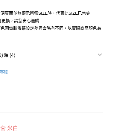
小企業銀行
台中商業銀行
台灣）商業銀行
華泰商業銀行
購頁面並無顯示所需SIZE時，代表此SIZE已售完
業銀行
遠東國際商業銀行
合可更換，請您安心選購
業銀行
永豐商業銀行
顏色因電腦螢幕設定差異會略有不同，以實際商品顏色為
業銀行
星展（台灣）商業銀行
際商業銀行
中國信託商業銀行
天信用卡公司
享後付
類 (4)
FTEE先享後付」】
全系列
先享後付是「在收到商品之後才付款」的支付方式。 讓您購物簡單
客服
心！
：不需註冊會員、不需綁卡、不需儲值。
：只要手機號碼，簡訊認證，即可結帳。
長袖上衣
：先確認商品／服務後，再付款。
外套
取貨
EE先享後付」結帳流程】
0，滿NT$800(含以上)免運費
方式選擇「AFTEE先享後付」後，將跳轉至「AFTEE先享後
頁面，進行簡訊認證並確認金額後，即可完成結帳。
家取貨
成立數日內，您將收到繳費通知簡訊。
費通知簡訊後14天內，點擊此簡訊中的連結，可透過四大超商
0，滿NT$800(含以上)免運費
網路銀行／等多元方式進行付款，方視為交易完成。
外套 米白
：結帳手續完成當下不需立刻繳費，但若您需要取消訂單，請聯