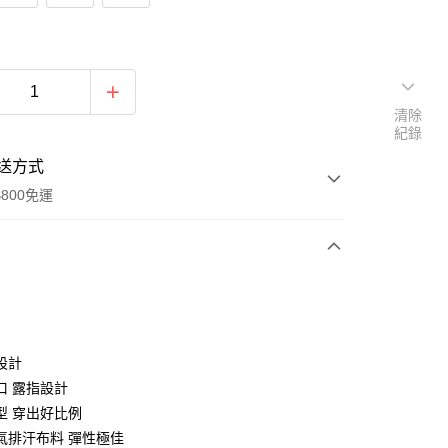
清除
紀錄
送方式
800免運
次付款
期付款
0 利率 每期
NT$226
21家銀行
設計
庫商業銀行
第一商業銀行
口 露指設計
付款
業銀行
彰化商業銀行
型 穿出好比例
業儲蓄銀行
台北富邦商業銀行
氣排汗布料 彈性極佳
華商業銀行
兆豐國際商業銀行