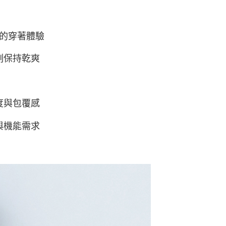
取貨
的店家。未經商家同意取消之訂單仍視為有效，需透過AFTEE
繳納相關費用。
0，滿NT$800(含以上)免運費
否成功請以「AFTEE先享後付 」之結帳頁面顯示為準，若有關於
功／繳費後需取消欲退款等相關疑問，請聯繫「AFTEE先享後
1取貨
般的穿著體驗
援中心」
https://netprotections.freshdesk.com/support/home
0，滿NT$800(含以上)免運費
刻保持乾爽
項】
恩沛科技股份有限公司提供之「AFTEE先享後付」服務完成之
依本服務之必要範圍內提供個人資料，並將交易相關給付款項請
00，滿NT$800(含以上)免運費
讓予恩沛科技股份有限公司。
個人資料處理事宜，請瀏覽以下網址：
度與包覆感
ee.tw/terms/#terms3
年的使用者請事先徵得法定代理人或監護人之同意方可使用
E先享後付」，若未經同意申辦者引起之損失，本公司不負相關責
與機能需求
AFTEE先享後付」時，將依據個別帳號之用戶狀況，依本公司
核予不同之上限額度；若仍有額度不足之情形，本公司將視審查
用戶進行身份認證。
一人註冊多個帳號或使用他人資訊註冊。若發現惡意使用之情
科技股份有限公司將有權停止該用戶之使用額度並採取法律行