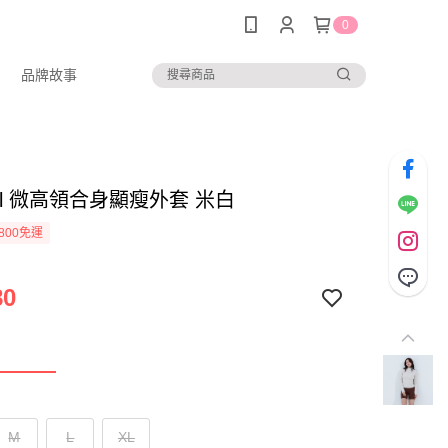
0
品牌故事
 girl 微高領合身顯瘦外套 米白
800免運
80
M
L
XL