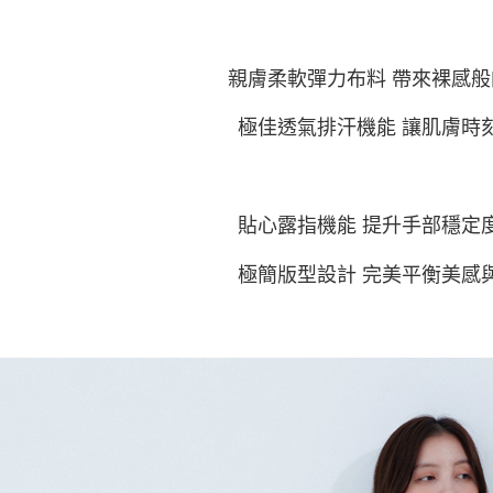
7-11付款
絡購買商品
先享後付
每筆NT$6
※ 交易是
是否繳費成
付款後7-1
親膚柔軟彈力布料 帶來裸感
付客戶支
每筆NT$6
極佳透氣排汗機能 讓肌膚時
【注意事
宅配
１．透過由
交易，需
每筆NT$1
求債權轉
２．關於
貼心露指機能 提升手部穩定
https://aft
３．未成
「AFTE
極簡版型設計 完美平衡美感
任。
４．使用「
即時審查
結果請求
５．嚴禁
形，恩沛
動。