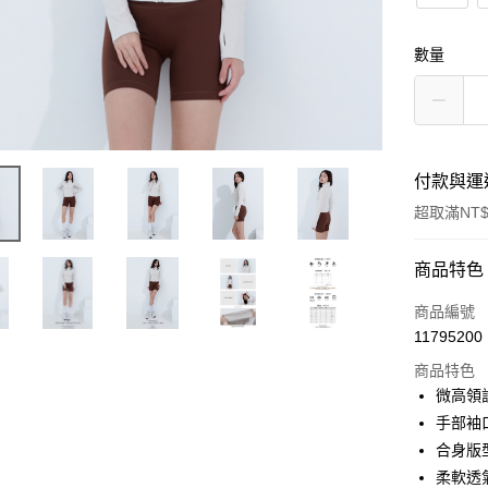
數量
付款與運
超取滿NT$
付款方式
商品特色
信用卡一
商品編號
11795200
信用卡分
商品特色
3 期 
微高領
合作金
手部袖
超商取貨
華南商
合身版
LINE Pay
上海商
柔軟透
國泰世