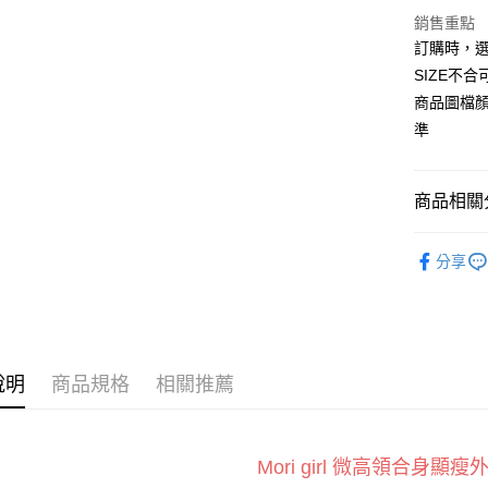
Apple Pay
銷售重點
臺灣中
匯豐（
訂購時，選
街口支付
聯邦商
SIZE不
元大商
悠遊付
商品圖檔
玉山商
準
台新國
全盈+PAY
台灣樂
AFTEE先
商品相關分
相關說明
【關於「A
ATM付款
運動服飾
AFTEE
分享
便利好安
新品上架
１．簡單
２．便利
運送方式
運動上衣
３．安心
運動上衣
全家付款
【「AFT
說明
商品規格
相關推薦
每筆NT$6
１．於結帳
付」結帳
付款後全
２．訂單
３．收到繳
每筆NT$6
／ATM／
M
ori girl 微高領合身顯瘦
※ 請注意