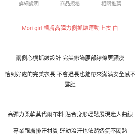
ATM付款
AFTEE先享後付是「在收到商品之後才付款」的支付方式。 讓您購物簡單
詳細說明
商品規格
相關推薦
便利好安心！
１．簡單：不需註冊會員、不需綁卡、不需儲值。
運送方式
２．便利：只要手機號碼，簡訊認證，即可結帳。
３．安心：先確認商品／服務後，再付款。
Mori girl 親膚高彈力側抓皺運動上衣 白
全家付款取貨
每筆NT$60，滿NT$800(含以上)免運費
【「AFTEE先享後付」結帳流程】
１．於結帳方式選擇「AFTEE先享後付」後，將跳轉至「AFTEE先享後付」
付款後全家取貨
結帳頁面，進行簡訊認證並確認金額後，即可完成結帳。
２．訂單成立數日內，您將收到繳費通知簡訊。
每筆NT$60，滿NT$800(含以上)免運費
兩側心機抓皺設計 完美修飾腰部線條更顯瘦
３．收到繳費通知簡訊後14天內，點擊此簡訊中的連結，可透過四大超商／
ATM／網路銀行／等多元方式進行付款，方視為交易完成。
7-11付款取貨
※ 請注意：結帳手續完成當下不需立刻繳費，但若您需要取消訂單，請聯絡
恰到好處的完美衣長 不會過長也能帶來滿滿安全感不
每筆NT$60，滿NT$800(含以上)免運費
購買商品的店家。未經商家同意取消之訂單仍視為有效，需透過AFTEE先享
後付繳納相關費用。
露肚
付款後7-11取貨
※ 交易是否成功請以「AFTEE先享後付 」之結帳頁面顯示為準，若有關於
是否繳費成功／繳費後需取消欲退款等相關疑問，請聯繫「AFTEE先享後付
每筆NT$60，滿NT$800(含以上)免運費
客戶支援中心」
https://netprotections.freshdesk.com/support/home
宅配
【注意事項】
高彈力
柔軟
布料 貼合身形輕鬆展現迷人曲線
莫代爾
１．透過由恩沛科技股份有限公司提供之「AFTEE先享後付」服務完成之交
每筆NT$100，滿NT$800(含以上)免運費
易，需依本服務之必要範圍內提供個人資料，並將交易相關給付款項請求債
權轉讓予恩沛科技股份有限公司。
專業親膚排汗材質 運動流汗也依然透氣不悶熱
２．關於個人資料處理事宜，請瀏覽以下網址：
https://aftee.tw/terms/#terms3