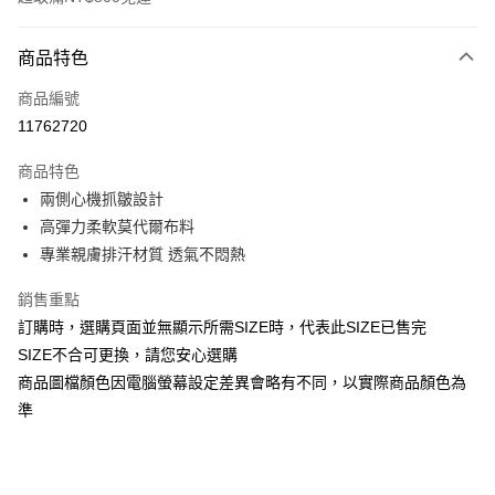
付款方式
商品特色
信用卡一次付款
商品編號
信用卡分期付款
11762720
3 期 0 利率 每期
NT$206
21家銀行
商品特色
合作金庫商業銀行
第一商業銀行
超商取貨付款
兩側心機抓皺設計
華南商業銀行
彰化商業銀行
高彈力柔軟莫代爾布料
LINE Pay
上海商業儲蓄銀行
台北富邦商業銀行
國泰世華商業銀行
兆豐國際商業銀行
專業親膚排汗材質 透氣不悶熱
Apple Pay
臺灣中小企業銀行
台中商業銀行
銷售重點
匯豐（台灣）商業銀行
華泰商業銀行
街口支付
聯邦商業銀行
遠東國際商業銀行
訂購時，選購頁面並無顯示所需SIZE時，代表此SIZE已售完
元大商業銀行
永豐商業銀行
悠遊付
SIZE不合可更換，請您安心選購
玉山商業銀行
星展（台灣）商業銀行
商品圖檔顏色因電腦螢幕設定差異會略有不同，以實際商品顏色為
台新國際商業銀行
中國信託商業銀行
全盈+PAY
準
台灣樂天信用卡公司
AFTEE先享後付
相關說明
【關於「AFTEE先享後付」】