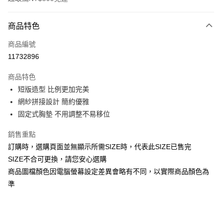
付款方式
商品特色
信用卡一次付款
商品編號
信用卡分期付款
11732896
3 期 0 利率 每期
NT$206
21家銀行
商品特色
合作金庫商業銀行
第一商業銀行
超商取貨付款
短版造型 比例更加完美
華南商業銀行
彰化商業銀行
網紗拼接設計 簡約優雅
LINE Pay
上海商業儲蓄銀行
台北富邦商業銀行
國泰世華商業銀行
兆豐國際商業銀行
固定式胸墊 不用調整不易移位
Apple Pay
臺灣中小企業銀行
台中商業銀行
銷售重點
匯豐（台灣）商業銀行
華泰商業銀行
街口支付
聯邦商業銀行
遠東國際商業銀行
訂購時，選購頁面並無顯示所需SIZE時，代表此SIZE已售完
元大商業銀行
永豐商業銀行
悠遊付
SIZE不合可更換，請您安心選購
玉山商業銀行
星展（台灣）商業銀行
商品圖檔顏色因電腦螢幕設定差異會略有不同，以實際商品顏色為
台新國際商業銀行
中國信託商業銀行
全盈+PAY
準
台灣樂天信用卡公司
AFTEE先享後付
相關說明
【關於「AFTEE先享後付」】