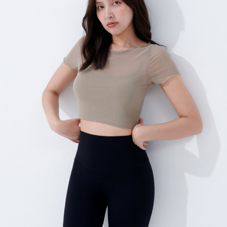
３．未成年的使用者請事先徵得法定代理人或監護人之同意方可使用
「AFTEE先享後付」，若未經同意申辦者引起之損失，本公司不負相關責
任。
４．使用「AFTEE先享後付」時，將依據個別帳號之用戶狀況，依本公司即
時審查核予不同之上限額度；若仍有額度不足之情形，本公司將視審查結果
請求用戶進行身份認證。
５．嚴禁一人註冊多個帳號或使用他人資訊註冊。若發現惡意使用之情形，
恩沛科技股份有限公司將有權停止該用戶之使用額度並採取法律行動。