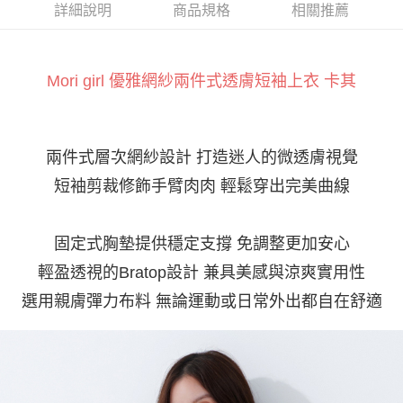
ATM付款
AFTEE先享後付是「在收到商品之後才付款」的支付方式。 讓您購物簡單
詳細說明
商品規格
相關推薦
便利好安心！
１．簡單：不需註冊會員、不需綁卡、不需儲值。
運送方式
２．便利：只要手機號碼，簡訊認證，即可結帳。
３．安心：先確認商品／服務後，再付款。
Mori girl 優雅網紗兩件式透膚短袖上衣 卡其
全家付款取貨
每筆NT$60，滿NT$800(含以上)免運費
【「AFTEE先享後付」結帳流程】
１．於結帳方式選擇「AFTEE先享後付」後，將跳轉至「AFTEE先享後付」
付款後全家取貨
結帳頁面，進行簡訊認證並確認金額後，即可完成結帳。
２．訂單成立數日內，您將收到繳費通知簡訊。
兩件式層次網紗設計 打造迷人的微透膚視覺
每筆NT$60，滿NT$800(含以上)免運費
３．收到繳費通知簡訊後14天內，點擊此簡訊中的連結，可透過四大超商／
短袖剪裁修飾手臂肉肉 輕鬆穿出完美曲線
ATM／網路銀行／等多元方式進行付款，方視為交易完成。
7-11付款取貨
※ 請注意：結帳手續完成當下不需立刻繳費，但若您需要取消訂單，請聯絡
每筆NT$60，滿NT$800(含以上)免運費
購買商品的店家。未經商家同意取消之訂單仍視為有效，需透過AFTEE先享
後付繳納相關費用。
固定式胸墊提供穩定支撐 免調整更加安心
付款後7-11取貨
※ 交易是否成功請以「AFTEE先享後付 」之結帳頁面顯示為準，若有關於
是否繳費成功／繳費後需取消欲退款等相關疑問，請聯繫「AFTEE先享後付
輕盈透視的Bratop設計 兼具美感與涼爽實用性
每筆NT$60，滿NT$800(含以上)免運費
客戶支援中心」
https://netprotections.freshdesk.com/support/home
選用親膚彈力布料 無論運動或日常外出都自在舒適
宅配
【注意事項】
１．透過由恩沛科技股份有限公司提供之「AFTEE先享後付」服務完成之交
每筆NT$100，滿NT$800(含以上)免運費
易，需依本服務之必要範圍內提供個人資料，並將交易相關給付款項請求債
權轉讓予恩沛科技股份有限公司。
２．關於個人資料處理事宜，請瀏覽以下網址：
https://aftee.tw/terms/#terms3