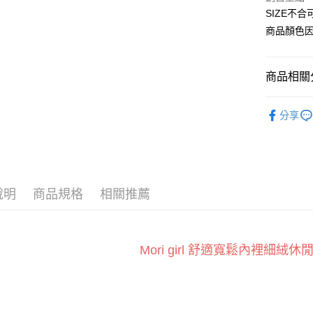
Apple Pay
SIZE不
臺灣中
匯豐（
商品顏色
街口支付
聯邦商
元大商
悠遊付
玉山商
商品相關分
台新國
Google Pa
台灣樂
運動服飾
全盈+PAY
分享
新品上架
AFTEE先
XL專區
相關說明
【關於「A
運動褲
ATM付款
AFTEE
說明
商品規格
相關推薦
運動褲口
便利好安
１．簡單
２．便利
運送方式
３．安心
Mori girl 舒適寬鬆內裡細絨
全家付款
【「AFT
每筆NT$6
１．於結帳
付」結帳
付款後全
２．訂單
３．收到繳