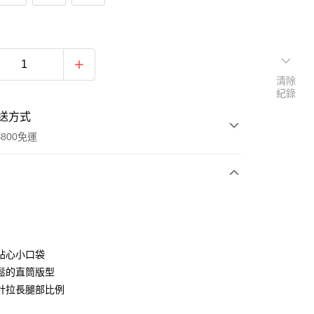
清除
紀錄
送方式
800免運
次付款
期付款
0 利率 每期
NT$253
21家銀行
貼心小口袋
庫商業銀行
第一商業銀行
鬆的直筒版型
付款
業銀行
彰化商業銀行
計拉長腿部比例
業儲蓄銀行
台北富邦商業銀行
華商業銀行
兆豐國際商業銀行