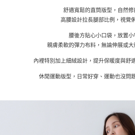
每筆NT$6
／ATM／
※ 請注意
舒適寬鬆的直筒版型，自然修
7-11付款
絡購買商品
高腰設計拉長腿部比例，視覺
先享後付
每筆NT$6
※ 交易是
是否繳費成
付款後7-1
腰後方貼心小口袋，放置小
付客戶支
每筆NT$6
親膚柔軟的彈力布料，無論伸展或大
【注意事
宅配
１．透過由
交易，需
每筆NT$1
內裡特別加上細絨設計，提升保暖度與舒
求債權轉
２．關於
https://aft
休閒運動版型，日常好穿、運動也沒問
３．未成
「AFTE
任。
４．使用「
即時審查
結果請求
５．嚴禁
形，恩沛
動。