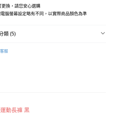
合可更換，請您安心選購
小企業銀行
台中商業銀行
台灣）商業銀行
華泰商業銀行
因電腦螢幕設定略有不同，以實際商品顏色為準
業銀行
遠東國際商業銀行
業銀行
永豐商業銀行
業銀行
星展（台灣）商業銀行
類 (5)
際商業銀行
中國信託商業銀行
y
天信用卡公司
全系列
客服
享後付
FTEE先享後付」】
長褲
先享後付是「在收到商品之後才付款」的支付方式。 讓您購物簡單
袋設計
心！
：不需註冊會員、不需綁卡、不需儲值。
：只要手機號碼，簡訊認證，即可結帳。
：先確認商品／服務後，再付款。
休閒運動長褲 黑
取貨
EE先享後付」結帳流程】
0，滿NT$800(含以上)免運費
方式選擇「AFTEE先享後付」後，將跳轉至「AFTEE先享後
頁面，進行簡訊認證並確認金額後，即可完成結帳。
家取貨
成立數日內，您將收到繳費通知簡訊。
費通知簡訊後14天內，點擊此簡訊中的連結，可透過四大超商