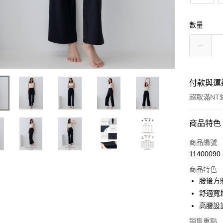
數量
付款與運
超取滿NT$
付款方式
商品特色
信用卡一
商品編號
11400090
信用卡分
商品特色
3 期 
腰後方
合作金
舒適寬
超商取貨
華南商
高腰設
LINE Pay
上海商
銷售重點
國泰世