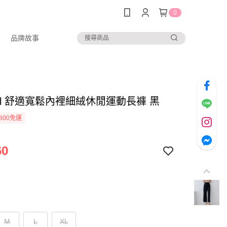
0
品牌故事
 girl 舒適寬鬆內裡細絨休閒運動長褲 黑
800免運
60
M
L
XL