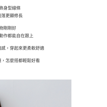
0，滿NT$800(含以上)免運費
網路銀行／等多元方式進行付款，方視為交易完成。
：結帳手續完成當下不需立刻繳費，但若您需要取消訂單，請聯
飾身型線條
取貨
的店家。未經商家同意取消之訂單仍視為有效，需透過AFTEE
俐落更顯修長
繳納相關費用。
0，滿NT$800(含以上)免運費
否成功請以「AFTEE先享後付 」之結帳頁面顯示為準，若有關於
功／繳費後需取消欲退款等相關疑問，請聯繫「AFTEE先享後
1取貨
物剛剛好
援中心」
https://netprotections.freshdesk.com/support/home
0，滿NT$800(含以上)免運費
動作都能自在跟上
項】
恩沛科技股份有限公司提供之「AFTEE先享後付」服務完成之
依本服務之必要範圍內提供個人資料，並將交易相關給付款項請
00，滿NT$800(含以上)免運費
適感，穿起來更柔軟舒適
讓予恩沛科技股份有限公司。
個人資料處理事宜，請瀏覽以下網址：
ee.tw/terms/#terms3
題，怎麼搭都輕鬆好看
年的使用者請事先徵得法定代理人或監護人之同意方可使用
E先享後付」，若未經同意申辦者引起之損失，本公司不負相關責
AFTEE先享後付」時，將依據個別帳號之用戶狀況，依本公司
核予不同之上限額度；若仍有額度不足之情形，本公司將視審查
用戶進行身份認證。
一人註冊多個帳號或使用他人資訊註冊。若發現惡意使用之情
科技股份有限公司將有權停止該用戶之使用額度並採取法律行