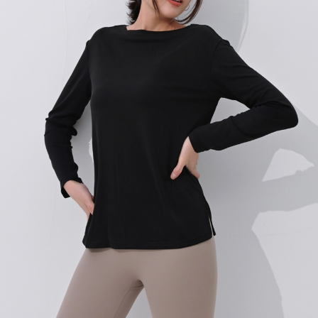
２．關於個人資料處理事宜，請瀏覽以下網址：
https://aftee.tw/terms/#terms3
３．未成年的使用者請事先徵得法定代理人或監護人之同意方可使用
「AFTEE先享後付」，若未經同意申辦者引起之損失，本公司不負相關責
任。
４．使用「AFTEE先享後付」時，將依據個別帳號之用戶狀況，依本公司即
時審查核予不同之上限額度；若仍有額度不足之情形，本公司將視審查結果
請求用戶進行身份認證。
５．嚴禁一人註冊多個帳號或使用他人資訊註冊。若發現惡意使用之情形，
恩沛科技股份有限公司將有權停止該用戶之使用額度並採取法律行動。