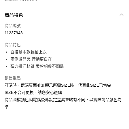
付款方式
商品特色
信用卡一次付款
商品編號
信用卡分期付款
11237943
3 期 0 利率 每期
NT$206
21家銀行
商品特色
合作金庫商業銀行
第一商業銀行
超商取貨付款
百搭基本款長袖上衣
華南商業銀行
彰化商業銀行
兩側微開叉 行動更自在
LINE Pay
上海商業儲蓄銀行
台北富邦商業銀行
國泰世華商業銀行
兆豐國際商業銀行
彈力排汗材質 柔軟親膚不悶熱
Apple Pay
臺灣中小企業銀行
台中商業銀行
銷售重點
匯豐（台灣）商業銀行
華泰商業銀行
街口支付
聯邦商業銀行
遠東國際商業銀行
訂購時，選購頁面並無顯示所需SIZE時，代表此SIZE已售完
元大商業銀行
永豐商業銀行
悠遊付
SIZE不合可更換，請您安心選購
玉山商業銀行
星展（台灣）商業銀行
商品圖檔顏色因電腦螢幕設定差異會略有不同，以實際商品顏色為
台新國際商業銀行
中國信託商業銀行
Google Pay
準
台灣樂天信用卡公司
全盈+PAY
AFTEE先享後付