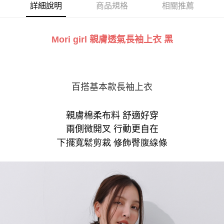
相關說明
詳細說明
商品規格
相關推薦
【關於「AFTEE先享後付」】
ATM付款
AFTEE先享後付是「在收到商品之後才付款」的支付方式。 讓您購物簡單
便利好安心！
Mori girl 親膚透氣長袖上衣 黑
１．簡單：不需註冊會員、不需綁卡、不需儲值。
運送方式
２．便利：只要手機號碼，簡訊認證，即可結帳。
３．安心：先確認商品／服務後，再付款。
全家付款取貨
每筆NT$60，滿NT$800(含以上)免運費
【「AFTEE先享後付」結帳流程】
百搭基本款長袖上衣
１．於結帳方式選擇「AFTEE先享後付」後，將跳轉至「AFTEE先享後付」
付款後全家取貨
結帳頁面，進行簡訊認證並確認金額後，即可完成結帳。
２．訂單成立數日內，您將收到繳費通知簡訊。
每筆NT$60，滿NT$800(含以上)免運費
３．收到繳費通知簡訊後14天內，點擊此簡訊中的連結，可透過四大超商／
親膚棉柔布料 舒適好穿
ATM／網路銀行／等多元方式進行付款，方視為交易完成。
7-11付款取貨
兩側微開叉 行動更自在
※ 請注意：結帳手續完成當下不需立刻繳費，但若您需要取消訂單，請聯絡
每筆NT$60，滿NT$800(含以上)免運費
購買商品的店家。未經商家同意取消之訂單仍視為有效，需透過AFTEE先享
下擺寬鬆剪裁 修飾臀腹線條
後付繳納相關費用。
付款後7-11取貨
※ 交易是否成功請以「AFTEE先享後付 」之結帳頁面顯示為準，若有關於
是否繳費成功／繳費後需取消欲退款等相關疑問，請聯繫「AFTEE先享後付
每筆NT$60，滿NT$800(含以上)免運費
客戶支援中心」
https://netprotections.freshdesk.com/support/home
宅配
【注意事項】
１．透過由恩沛科技股份有限公司提供之「AFTEE先享後付」服務完成之交
每筆NT$100，滿NT$800(含以上)免運費
易，需依本服務之必要範圍內提供個人資料，並將交易相關給付款項請求債
權轉讓予恩沛科技股份有限公司。