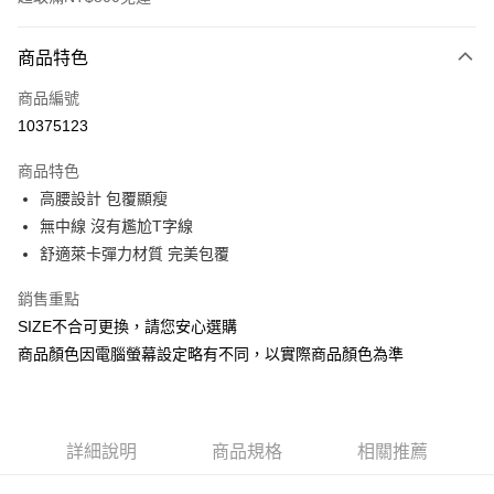
付款方式
商品特色
信用卡一次付款
商品編號
信用卡分期付款
10375123
3 期 0 利率 每期
NT$246
21家銀行
商品特色
合作金庫商業銀行
第一商業銀行
超商取貨付款
高腰設計 包覆顯瘦
華南商業銀行
彰化商業銀行
無中線 沒有尷尬T字線
LINE Pay
上海商業儲蓄銀行
台北富邦商業銀行
國泰世華商業銀行
兆豐國際商業銀行
舒適萊卡彈力材質 完美包覆
Apple Pay
臺灣中小企業銀行
台中商業銀行
銷售重點
匯豐（台灣）商業銀行
華泰商業銀行
街口支付
聯邦商業銀行
遠東國際商業銀行
SIZE不合可更換，請您安心選購
元大商業銀行
永豐商業銀行
悠遊付
商品顏色因電腦螢幕設定略有不同，以實際商品顏色為準
玉山商業銀行
星展（台灣）商業銀行
台新國際商業銀行
中國信託商業銀行
Google Pay
台灣樂天信用卡公司
全盈+PAY
詳細說明
商品規格
相關推薦
AFTEE先享後付