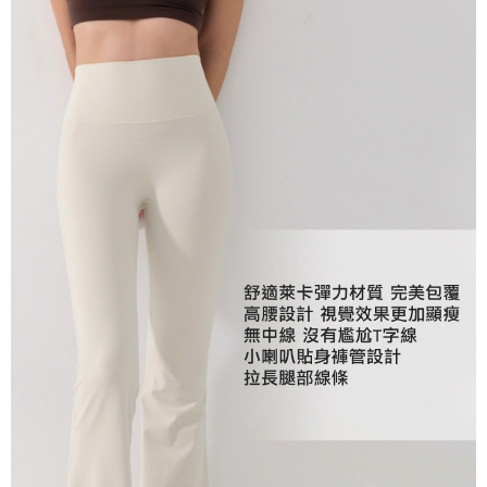
２．關於個人資料處理事宜，請瀏覽以下網址：
https://aftee.tw/terms/#terms3
３．未成年的使用者請事先徵得法定代理人或監護人之同意方可使用
「AFTEE先享後付」，若未經同意申辦者引起之損失，本公司不負相關責
任。
４．使用「AFTEE先享後付」時，將依據個別帳號之用戶狀況，依本公司即
時審查核予不同之上限額度；若仍有額度不足之情形，本公司將視審查結果
請求用戶進行身份認證。
５．嚴禁一人註冊多個帳號或使用他人資訊註冊。若發現惡意使用之情形，
恩沛科技股份有限公司將有權停止該用戶之使用額度並採取法律行動。