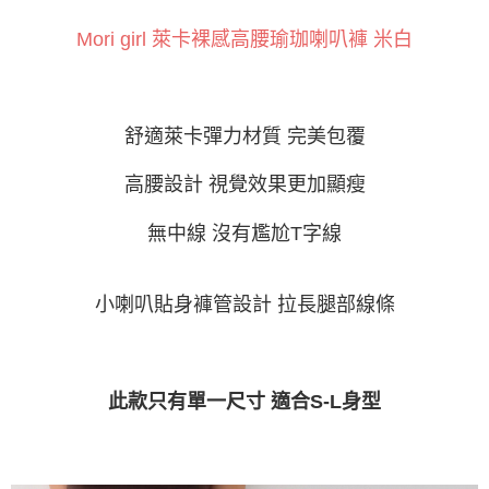
相關說明
【關於「AFTEE先享後付」】
Mori girl 萊卡裸感高腰瑜珈喇叭褲 米白
ATM付款
AFTEE先享後付是「在收到商品之後才付款」的支付方式。 讓您購物簡單
便利好安心！
１．簡單：不需註冊會員、不需綁卡、不需儲值。
運送方式
２．便利：只要手機號碼，簡訊認證，即可結帳。
３．安心：先確認商品／服務後，再付款。
舒適萊卡彈力材質
完美包覆
全家付款取貨
每筆NT$60，滿NT$800(含以上)免運費
【「AFTEE先享後付」結帳流程】
高腰設計
視覺效果更加顯瘦
１．於結帳方式選擇「AFTEE先享後付」後，將跳轉至「AFTEE先享後付」
付款後全家取貨
結帳頁面，進行簡訊認證並確認金額後，即可完成結帳。
２．訂單成立數日內，您將收到繳費通知簡訊。
無中線 沒有尷尬
T
字線
每筆NT$60，滿NT$800(含以上)免運費
３．收到繳費通知簡訊後14天內，點擊此簡訊中的連結，可透過四大超商／
ATM／網路銀行／等多元方式進行付款，方視為交易完成。
7-11付款取貨
※ 請注意：結帳手續完成當下不需立刻繳費，但若您需要取消訂單，請聯絡
小喇叭貼身褲管設計
拉長腿部線條
每筆NT$60，滿NT$800(含以上)免運費
購買商品的店家。未經商家同意取消之訂單仍視為有效，需透過AFTEE先享
後付繳納相關費用。
付款後7-11取貨
※ 交易是否成功請以「AFTEE先享後付 」之結帳頁面顯示為準，若有關於
是否繳費成功／繳費後需取消欲退款等相關疑問，請聯繫「AFTEE先享後付
每筆NT$60，滿NT$800(含以上)免運費
客戶支援中心」
https://netprotections.freshdesk.com/support/home
此款只有單一尺寸 適合S-L身型
宅配
【注意事項】
１．透過由恩沛科技股份有限公司提供之「AFTEE先享後付」服務完成之交
每筆NT$100，滿NT$800(含以上)免運費
易，需依本服務之必要範圍內提供個人資料，並將交易相關給付款項請求債
權轉讓予恩沛科技股份有限公司。