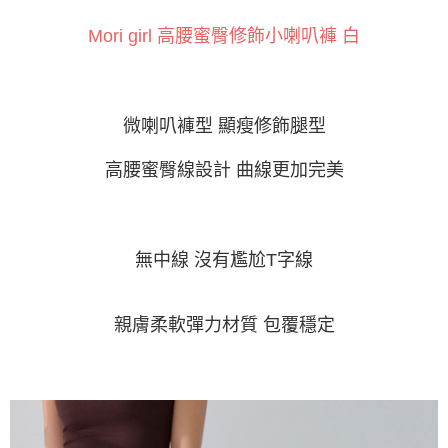
相關說明
【關於「AFTEE先享後付」】
M
ori girl 高腰蜜臀修飾小喇叭褲 白
ATM付款
AFTEE先享後付是「在收到商品之後才付款」的支付方式。 讓您購物簡單
便利好安心！
１．簡單：不需註冊會員、不需綁卡、不需儲值。
運送方式
２．便利：只要手機號碼，簡訊認證，即可結帳。
３．安心：先確認商品／服務後，再付款。
微喇叭褲型
顯瘦修飾腿型
全家付款取貨
每筆NT$60，滿NT$800(含以上)免運費
【「AFTEE先享後付」結帳流程】
高腰蜜臀線設計
曲線更加完美
１．於結帳方式選擇「AFTEE先享後付」後，將跳轉至「AFTEE先享後付」
付款後全家取貨
結帳頁面，進行簡訊認證並確認金額後，即可完成結帳。
２．訂單成立數日內，您將收到繳費通知簡訊。
每筆NT$60，滿NT$800(含以上)免運費
３．收到繳費通知簡訊後14天內，點擊此簡訊中的連結，可透過四大超商／
ATM／網路銀行／等多元方式進行付款，方視為交易完成。
7-11付款取貨
無中線 沒有尷尬
T
字線
※ 請注意：結帳手續完成當下不需立刻繳費，但若您需要取消訂單，請聯絡
每筆NT$60，滿NT$800(含以上)免運費
購買商品的店家。未經商家同意取消之訂單仍視為有效，需透過AFTEE先享
後付繳納相關費用。
付款後7-11取貨
※ 交易是否成功請以「AFTEE先享後付 」之結帳頁面顯示為準，若有關於
親膚
柔軟彈力材質
包覆穩定
是否繳費成功／繳費後需取消欲退款等相關疑問，請聯繫「AFTEE先享後付
每筆NT$60，滿NT$800(含以上)免運費
客戶支援中心」
https://netprotections.freshdesk.com/support/home
宅配
【注意事項】
１．透過由恩沛科技股份有限公司提供之「AFTEE先享後付」服務完成之交
每筆NT$100，滿NT$800(含以上)免運費
易，需依本服務之必要範圍內提供個人資料，並將交易相關給付款項請求債
權轉讓予恩沛科技股份有限公司。