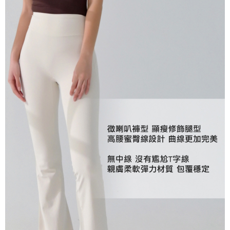
２．關於個人資料處理事宜，請瀏覽以下網址：
https://aftee.tw/terms/#terms3
３．未成年的使用者請事先徵得法定代理人或監護人之同意方可使用
「AFTEE先享後付」，若未經同意申辦者引起之損失，本公司不負相關責
任。
４．使用「AFTEE先享後付」時，將依據個別帳號之用戶狀況，依本公司即
時審查核予不同之上限額度；若仍有額度不足之情形，本公司將視審查結果
請求用戶進行身份認證。
５．嚴禁一人註冊多個帳號或使用他人資訊註冊。若發現惡意使用之情形，
恩沛科技股份有限公司將有權停止該用戶之使用額度並採取法律行動。