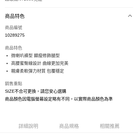
付款方式
商品特色
信用卡一次付款
商品編號
信用卡分期付款
10289275
3 期 0 利率 每期
NT$246
21家銀行
商品特色
合作金庫商業銀行
第一商業銀行
超商取貨付款
微喇叭褲型 顯瘦修飾腿型
華南商業銀行
彰化商業銀行
高腰蜜臀線設計 曲線更加完美
LINE Pay
上海商業儲蓄銀行
台北富邦商業銀行
國泰世華商業銀行
兆豐國際商業銀行
親膚柔軟彈力材質 包覆穩定
Apple Pay
臺灣中小企業銀行
台中商業銀行
銷售重點
匯豐（台灣）商業銀行
華泰商業銀行
街口支付
聯邦商業銀行
遠東國際商業銀行
SIZE不合可更換，請您安心選購
元大商業銀行
永豐商業銀行
悠遊付
商品顏色因電腦螢幕設定略有不同，以實際商品顏色為準
玉山商業銀行
星展（台灣）商業銀行
台新國際商業銀行
中國信託商業銀行
Google Pay
台灣樂天信用卡公司
全盈+PAY
詳細說明
商品規格
相關推薦
AFTEE先享後付