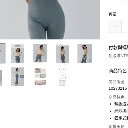
數量
付款與運
超取滿NT$
付款方式
商品特色
信用卡一
商品編號
10273215
信用卡分
商品特色
3 期 
短版造
合作金
網紗拼
超商取貨
華南商
固定式
LINE Pay
上海商
銷售重點
國泰世