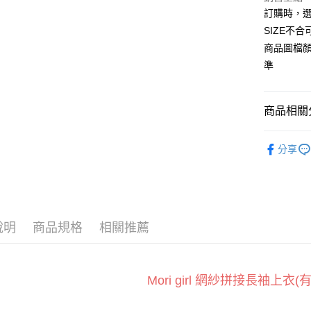
Apple Pay
訂購時，選
臺灣中
匯豐（
SIZE不
街口支付
聯邦商
商品圖檔
元大商
悠遊付
準
玉山商
台新國
全盈+PAY
台灣樂
商品相關分
AFTEE先
相關說明
運動服飾
【關於「A
分享
ATM付款
AFTEE
運動上衣
便利好安
１．簡單
運動上衣
２．便利
運送方式
BRA TOP
３．安心
全家付款
說明
商品規格
相關推薦
梨寶推薦
【「AFT
每筆NT$6
１．於結帳
付」結帳
付款後全
２．訂單
M
ori girl 網紗拼接長袖上衣(
３．收到繳
每筆NT$6
／ATM／
※ 請注意