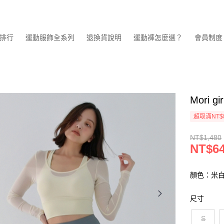
排行
運動服飾全系列
退換貨說明
運動褲怎麼選？
會員制度
Mori
超取滿NT$
NT$1,480
NT$6
顏色：米
尺寸
S