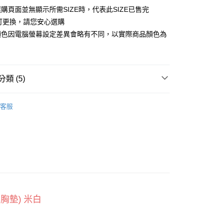
購頁面並無顯示所需SIZE時，代表此SIZE已售完
小企業銀行
台中商業銀行
台灣）商業銀行
華泰商業銀行
合可更換，請您安心選購
業銀行
遠東國際商業銀行
顏色因電腦螢幕設定差異會略有不同，以實際商品顏色為
業銀行
永豐商業銀行
業銀行
星展（台灣）商業銀行
際商業銀行
中國信託商業銀行
天信用卡公司
類 (5)
享後付
全系列
FTEE先享後付」】
客服
先享後付是「在收到商品之後才付款」的支付方式。 讓您購物簡單
長袖上衣
心！
：不需註冊會員、不需綁卡、不需儲值。
胸墊設計
：只要手機號碼，簡訊認證，即可結帳。
：先確認商品／服務後，再付款。
取貨
款
EE先享後付」結帳流程】
0，滿NT$800(含以上)免運費
方式選擇「AFTEE先享後付」後，將跳轉至「AFTEE先享後
頁面，進行簡訊認證並確認金額後，即可完成結帳。
家取貨
成立數日內，您將收到繳費通知簡訊。
有胸墊) 米白
費通知簡訊後14天內，點擊此簡訊中的連結，可透過四大超商
0，滿NT$800(含以上)免運費
網路銀行／等多元方式進行付款，方視為交易完成。
：結帳手續完成當下不需立刻繳費，但若您需要取消訂單，請聯