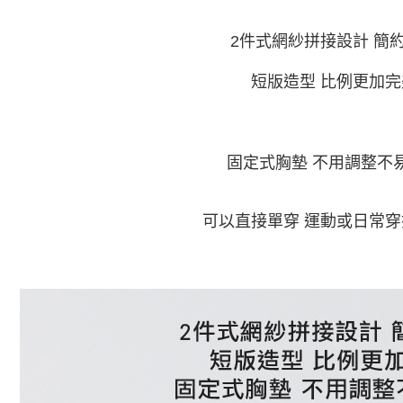
7-11付款
絡購買商品
先享後付
每筆NT$6
2
件式網紗拼接設計
簡
※ 交易是
是否繳費成
付款後7-1
付客戶支
短版造型
比例更加完
每筆NT$6
【注意事
宅配
１．透過由
交易，需
每筆NT$1
求債權轉
固定式胸墊
不用調整不
２．關於
https://aft
３．未成
可以直接單穿
運動或日常穿
「AFTE
任。
４．使用「
即時審查
結果請求
５．嚴禁
形，恩沛
動。