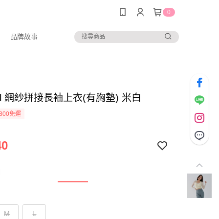
0
品牌故事
 girl 網紗拼接長袖上衣(有胸墊) 米白
800免運
40
白
M
L