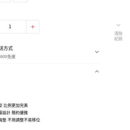
清除
紀錄
送方式
800免運
次付款
期付款
0 利率 每期
NT$213
21家銀行
型 比例更加完美
庫商業銀行
第一商業銀行
接設計 簡約優雅
付款
業銀行
彰化商業銀行
胸墊 不用調整不易移位
業儲蓄銀行
台北富邦商業銀行
華商業銀行
兆豐國際商業銀行