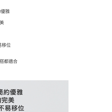
取貨
的店家。未經商家同意取消之訂單仍視為有效，需透過AFTEE
繳納相關費用。
0，滿NT$800(含以上)免運費
約優雅
否成功請以「AFTEE先享後付 」之結帳頁面顯示為準，若有關於
功／繳費後需取消欲退款等相關疑問，請聯繫「AFTEE先享後
1取貨
援中心」
https://netprotections.freshdesk.com/support/home
美
0，滿NT$800(含以上)免運費
項】
恩沛科技股份有限公司提供之「AFTEE先享後付」服務完成之
依本服務之必要範圍內提供個人資料，並將交易相關給付款項請
00，滿NT$800(含以上)免運費
讓予恩沛科技股份有限公司。
易移位
個人資料處理事宜，請瀏覽以下網址：
ee.tw/terms/#terms3
年的使用者請事先徵得法定代理人或監護人之同意方可使用
搭都適合
E先享後付」，若未經同意申辦者引起之損失，本公司不負相關責
AFTEE先享後付」時，將依據個別帳號之用戶狀況，依本公司
核予不同之上限額度；若仍有額度不足之情形，本公司將視審查
用戶進行身份認證。
一人註冊多個帳號或使用他人資訊註冊。若發現惡意使用之情
科技股份有限公司將有權停止該用戶之使用額度並採取法律行